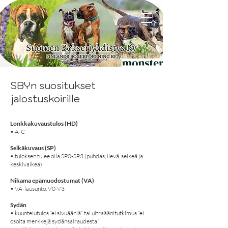
SBYn suositukset
jalostuskoirille
Lonkkakuvaustulos (HD)
• A-C
Selkäkuvaus (SP)
• tuloksen tulee olla SP0-SP3 (puhdas, lievä, selkeä ja
keskivaikea)
Nikama epämuodostumat (VA)
• VA-lausunto, V0-V3
Sydän
• kuuntelutulos “ei sivuääniä” tai ultraäänitutkimus ”ei
osoita merkkejä sydänsairaudesta”