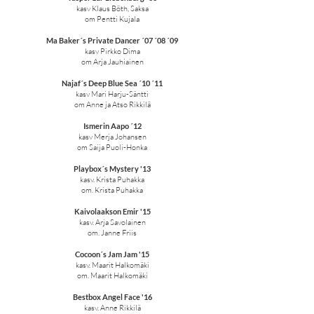
kasv Klaus Böth, Saksa
om Pentti Kujala
Ma Baker´s Private Dancer ´07 ´08 ´09
kasv Pirkko Dima
om Arja Jauhiainen
Najaf´s Deep Blue Sea ´10 ´11
kasv Mari Harju-Säntti
om Anne ja Atso Rikkilä
Ismerin Aapo ´12
kasv Merja Johansen
om Saija Puoli-Honka
Playbox´s Mystery '13
kasv. Krista Puhakka
om. Krista Puhakka
Kaivolaakson Emir '15
kasv. Arja Savolainen
om. Janne Friis
Cocoon´s Jam Jam '15
kasv. Maarit Halkomäki
om. Maarit Halkomäki
Bestbox Angel Face '16
kasv. Anne Rikkilä