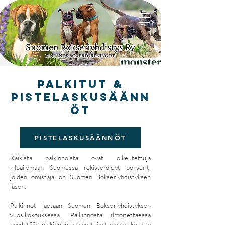
PALKITUT &
PISTELASKUSÄÄNN
ÖT
PISTELASKUSÄÄNNÖT
Kaikista palkinnoista ovat oikeutettuja
kilpailemaan Suomessa rekisteröidyt bokserit,
joiden omistaja on Suomen Bokseriyhdistyksen
jäsen.
Palkinnot jaetaan Suomen Bokseriyhdistyksen
vuosikokouksessa. Palkinnosta ilmoitettaessa
pyydetään palkinnon saajaa toimittamaan kuva ja