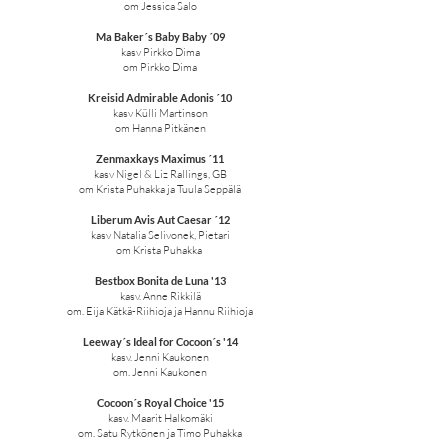
om Jessica Salo
Ma Baker´s Baby Baby ´09
kasv Pirkko Dima
om Pirkko Dima
Kreisid Admirable Adonis ´10
kasv Külli Martinson
om Hanna Pitkänen
Zenmaxkays Maximus ´11
kasv Nigel & Liz Rallings, GB
om Krista Puhakka ja Tuula Seppälä
Liberum Avis Aut Caesar ´12
kasv Natalia Selivonek, Pietari
om Krista Puhakka
Bestbox Bonita de Luna '13
kasv. Anne Rikkilä
om. Eija Kätkä-Riihioja ja Hannu Riihioja
Leeway´s Ideal for Cocoon´s '14
kasv. Jenni Kaukonen
om. Jenni Kaukonen
Cocoon´s Royal Choice '15
kasv. Maarit Halkomäki
om. Satu Rytkönen ja Timo Puhakka