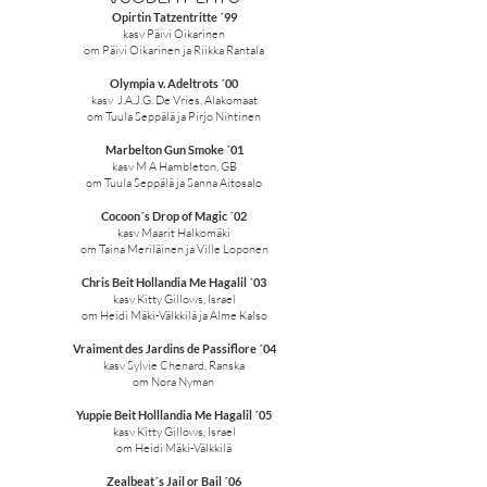
Opirtin Tatzentritte ´99
kasv Päivi Oikarinen
om Päivi Oikarinen ja Riikka Rantala
Olympia v. Adeltrots ´00
kasv J.A.J.G. De Vries, Alakomaat
om Tuula Seppälä ja Pirjo Nihtinen
Marbelton Gun Smoke ´01
kasv M A Hambleton, GB
om Tuula Seppälä ja Sanna Aitosalo
Cocoon´s Drop of Magic ´02
kasv Maarit Halkomäki
om Taina Meriläinen ja Ville Loponen
Chris Beit Hollandia Me Hagalil ´03
kasv Kitty Gillows, Israel
om Heidi Mäki-Välkkilä ja Alme Kalso
Vraiment des Jardins de Passiflore ´04
kasv Sylvie Chenard, Ranska
om Nora Nyman
Yuppie Beit Holllandia Me Hagalil ´05
kasv Kitty Gillows, Israel
om Heidi Mäki-Välkkilä
Zealbeat´s Jail or Bail ´06