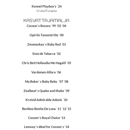
Kennel Playbox's ´24
Krista Puhakka
KASVATTAJAMALJA
Cocoon´s Rococo ´99 ´03 ´04
Opirtin Tanzentritte ´00
Zenmaxkay´s Ruby Red ´01
Enzo de Tabarca ´02
Chris Beit Hollandia Me Hagalil ´05
Vardomen Allora ´06
Ma Baker´s Baby Baby ´07 ´08
Zealbeat´s Quake and Shake ´09
Kreisid Admirable Adonis ´10
Bestbox Bonita De Luna ´11 ´12 '15
Cocoon´s Royal Choice '13
Leeway´s Ideal for Cocoon´s '14