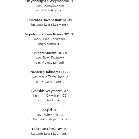
Cheyenheight´s Weymandoo ´80
kasv Leena Salonen
om M & V Haggren
Dubrazas Havana Banana ´81
kasv/om Lasse Luomanen
Nepotismus Senor Remus ´82 ´83
kasv Sirkka Markkanen
om K. Korhonen
Eckbaran Idefix ´84 ´85
kasv Taimi Eckhardt
om. Monica Echardt
Nonsen´s Tahmatassu ´86
kasv Marja-Terttu Junnila
om Ritva Kinnunen
Glenside Wayfahrer ´87
kasv NM Grimshaw, GB
0m Juha Ikonen
Angirl ´88
kasv Kalevi Anttila
om Kalevi Anttila ja Tuija Karhu
Dubrazas Chess ´89 ´90
kasv/om Lasse Luomanen