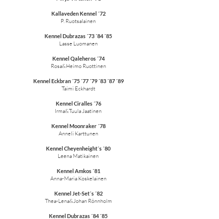
Kallaveden Kennel ´72
P. Ruotsalainen
Kennel Dubrazas ´73 ´84 ´85
Lasse Luomanen
Kennel Qaleheros ´74
Rosa&Heimo Ruottinen
Kennel Eckbran ´75 ´77 ´79 ´83 ´87 ´89
Taimi Eckhardt
Kennel Ciralles ´76
Irma&Tuula Jaatinen
Kennel Moonraker ´78
Anneli Karttunen
Kennel Cheyenheight´s ´80
Leena Matikainen
Kennel Amkos ´81
Anna-Maria Koskelainen
Kennel Jet-Set´s ´82
Thea-Lena&Johan Rönnholm
Kennel Dubrazas ´84 ´85