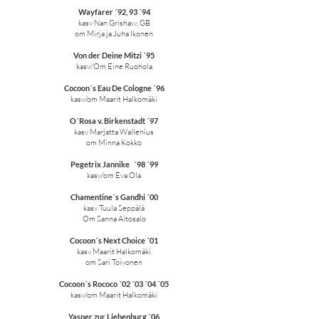
Wayfarer ´92, 93 ´94
kasv Nan Grishaw, GB
om Mirja ja Juha Ikonen
Von der Deine Mitzi ´95
kasv/Om Eine Ruohola
Cocoon´s Eau De Cologne ´96
kasv/om Maarit Halkomäki
O´Rosa v. Birkenstadt ´97
kasv Marjatta Wallenius
om Minna Kokko
Pegetrix Jannike ´98 ´99
kasv/om Eva Ola
Chamentine´s Gandhi ´00
kasv Tuula Seppälä
Om Sanna Aitosalo
Cocoon´s Next Choice ´01
kasv Maarit Halkomäki
om Sari Toivonen
Cocoon´s Rococo ´02 ´03 ´04 ´05
kasv/om Maarit Halkomäki
Yasper zur Liebenburg ´06