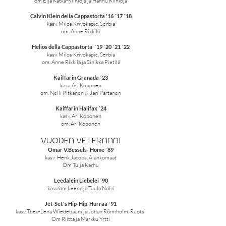
om Eija Kätkä-Riihioja ja Hannu Riihioja
Calvin Klein della Cappastorta '16 ´17 ´18
kasv. Milos Krivokapic, Serbia
om. Anne Rikkilä
Helios della Cappastorta ´19 ´20 ´21 ´22
kasv. Milos Krivokapic, Serbia
om. Anne Rikkilä ja Sinikka Pietilä
Kaiffarin Granada ´23
kasv. Ari Koponen
om. Nelli Pitkänen & Jari Partanen
Kaiffarin Halifax ´24
kasv. Ari Koponen
om. Ari Koponen
VUODEN VETERAANI
Omar V.Bessels- Home ´89
kasv Henk Jacobs, Alankomaat
Om Tuija Karhu
Leedalein Liebelei ´90
kasv/om Leena ja Tuula Nolvi
Jet-Set´s Hip-Hip-Hurraa ´91
kasv Thea-Lena Wiedebaum ja Johan Rönnholm, Ruotsi
Om Riitta ja Markku Yrtti