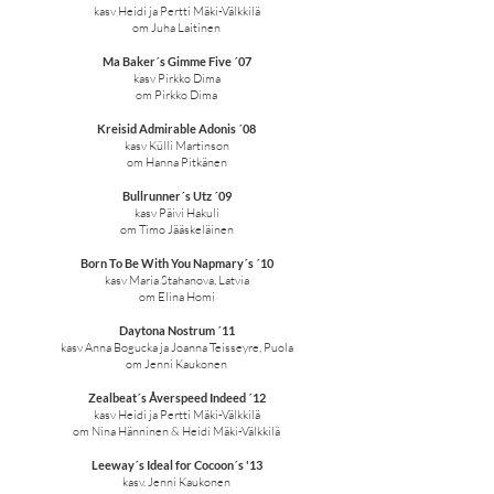
kasv Heidi ja Pertti Mäki-Välkkilä
om Juha Laitinen
Ma Baker´s Gimme Five ´07
kasv Pirkko Dima
om Pirkko Dima
Kreisid Admirable Adonis ´08
kasv Külli Martinson
om Hanna Pitkänen
Bullrunner´s Utz ´09
kasv Päivi Hakuli
om Timo Jääskeläinen
Born To Be With You Napmary´s ´10
kasv Maria Stahanova, Latvia
om Elina Homi
Daytona Nostrum ´11
kasv Anna Bogucka ja Joanna Teisseyre, Puola
om Jenni Kaukonen
Zealbeat´s Åverspeed Indeed ´12
kasv Heidi ja Pertti Mäki-Välkkilä
om Nina Hänninen & Heidi Mäki-Välkkilä
Leeway´s Ideal for Cocoon´s '13
kasv. Jenni Kaukonen