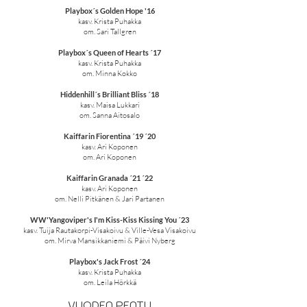
Playbox´s Golden Hope '16
kasv. Krista Puhakka
om. Sari Tallgren
Playbox´s Queen of Hearts ´17
kasv. Krista Puhakka
om. Minna Kokko
Hiddenhill´s Brilliant Bliss ´18
kasv. Maisa Lukkari
om. Sanna Aitosalo
Kaiffarin Fiorentina ´19 ´20
kasv. Ari Koponen
om. Ari Koponen
Kaiffarin Granada ´21 ´22
kasv. Ari Koponen
om. Nelli Pitkänen & Jari Partanen
WW'Yangoviper's I'm Kiss-Kiss Kissing You ´23
kasv. Tuija Rautakorpi-Visakoivu & Ville-Vesa Visakoivu
om. Mirva Mansikkaniemi & Päivi Nyberg
Playbox's Jack Frost ´24
kasv. Krista Puhakka
om. Leila Hörkkä
VUODEN PENTU