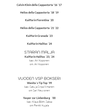
Calvin Klein della Cappastorta '16 ´17
Helios della Cappastorta ´18 ´19
Kaiffarin Fiorentina ´20
Helios della Cappastorta ´21 ´22
Kaiffarin Granada ´23
Kaiffarin Halifax ´24
STARAN MALJA
Kaiffarin Halifax ´23, ´24
kasv. Ari Koponen
om. Ari Koponen
VUODEN VSP BOKSERI
Wanita´s Tip Top ´99
kasv Satu ja Sirpa Virtanen
om Sari Neuvonen
Yasper zur Liebenburg ´00
kasv Klaus Böth, Saksa
om Pentti Kujala