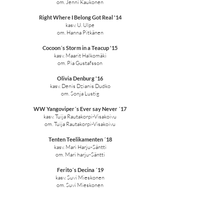
om. Jenni Kaukonen
Right Where I Belong Got Real '14
kasv. U. Ulpe
om. Hanna Pitkänen
Cocoon´s Storm in a Teacup '15
kasv. Maarit Halkomäki
om. Pia Gustafsson
Olivia Denburg '16
kasv. Denis Dzianis Dudko
om. Sonja Lustig
WW Yangoviper´s Ever say Never ´17
kasv. Tuija Rautakorpi-Visakoivu
om. Tuija Rautakorpi-Visakoivu
Tenten Teelikamenten ´18
kasv. Mari Harju-Säntti
om. Mari harju-Säntti
Ferito´s Decina ´19
kasv. Suvi Mieskonen
om. Suvi Mieskonen
Orion Shines On You von Aisneren '20
kasv. Samo Potocnik
om. Arja Jauhiainen ja Jarkko Jääskeläinen