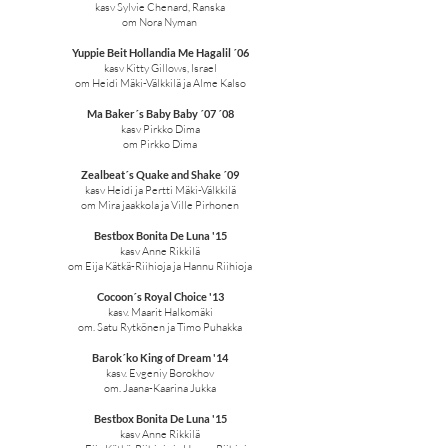
kasv Sylvie Chenard, Ranska
om Nora Nyman
Yuppie Beit Hollandia Me Hagalil ´06
kasv Kitty Gillows, Israel
om Heidi Mäki-Välkkilä ja Alme Kalso
Ma Baker´s Baby Baby ´07 ´08
kasv Pirkko Dima
om Pirkko Dima
Zealbeat´s Quake and Shake ´09
kasv Heidi ja Pertti Mäki-Välkkilä
om Mira jaakkola ja Ville Pirhonen
Bestbox Bonita De Luna '15
kasv Anne Rikkilä
om Eija Kätkä-Riihioja ja Hannu Riihioja
Cocoon´s Royal Choice '13
kasv. Maarit Halkomäki
om. Satu Rytkönen ja Timo Puhakka
Barok´ko King of Dream '14
kasv. Evgeniy Borokhov
om. Jaana-Kaarina Jukka
Bestbox Bonita De Luna '15
kasv Anne Rikkilä