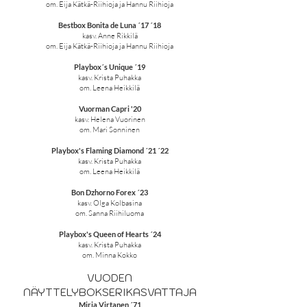
om. Eija Kätkä-Riihioja ja Hannu Riihioja
Bestbox Bonita de Luna ´17 ´18
kasv. Anne Rikkilä
om. Eija Kätkä-Riihioja ja Hannu Riihioja
Playbox´s Unique ´19
kasv. Krista Puhakka
om. Leena Heikkilä
Vuorman Capri '20
kasv. Helena Vuorinen
om. Mari Sonninen
Playbox's Flaming Diamond ´21 ´22
kasv. Krista Puhakka
om. Leena Heikkilä
Bon Dzhorno Forex ´23
kasv. Olga Kolbasina
om. Sanna Riihiluoma
Playbox's Queen of Hearts ´24
kasv. Krista Puhakka
om. Minna Kokko
VUODEN
NÄYTTELYBOKSERIKASVATTAJA
Mirja Virtanen ´71