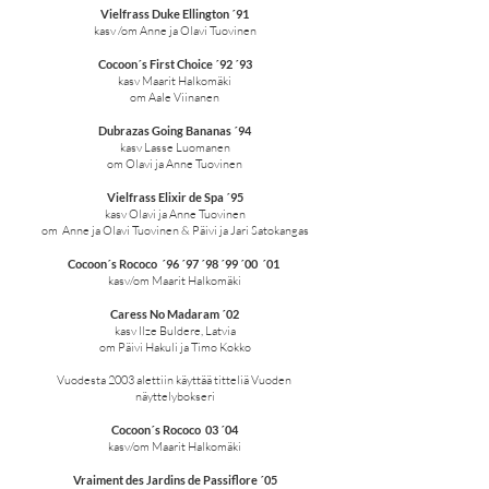
Vielfrass Duke Ellington ´91
kasv /om Anne ja Olavi Tuovinen
Cocoon´s First Choice ´92 ´93
kasv Maarit Halkomäki
om Aale Viinanen
Dubrazas Going Bananas ´94
kasv Lasse Luomanen
om Olavi ja Anne Tuovinen
Vielfrass Elixir de Spa ´95
kasv Olavi ja Anne Tuovinen
om Anne ja Olavi Tuovinen & Päivi ja Jari Satokangas
Cocoon´s Rococo ´96 ´97 ´98 ´99 ´00 ´01
kasv/om Maarit Halkomäki
Caress No Madaram ´02
kasv Ilze Buldere, Latvia
om Päivi Hakuli ja Timo Kokko
Vuodesta 2003 alettiin käyttää titteliä Vuoden
näyttelybokseri
Cocoon´s Rococo 03 ´04
kasv/om Maarit Halkomäki
Vraiment des Jardins de Passiflore ´05