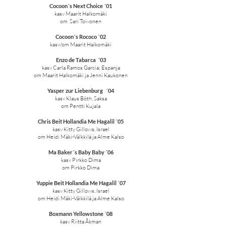
Cocoon´s Next Choice ´01
kasv Maarit Halkomäki
om Sari Toivonen
Cocoon´s Rococo ´02
kasv/om Maarit Halkomäki
Enzo de Tabarca ´03
kasv Carla Ramos Garcia; Espanja
om Maarit Halkomäki ja Jenni Kaukonen
Yasper zur Liebenburg ´04
kasv Klaus Böth, Saksa
om Pentti Kujala
Chris Beit Hollandia Me Hagalil ´05
kasv Kitty Gillows, Israel
om Heidi Mäki-Välkkilä ja Alme Kalso
Ma Baker´s Baby Baby ´06
kasv Pirkko Dima
om Pirkko Dima
Yuppie Beit Hollandia Me Hagalil ´07
kasv Kitty Gillows, Israel
om Heidi Mäki-Välkkilä ja Alme Kalso
Boxmann Yellowstone ´08
kasv Riitta Åkman