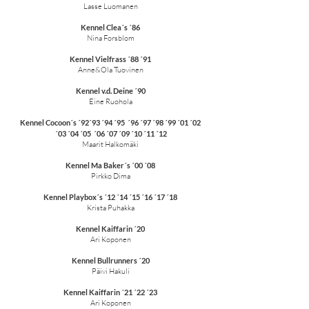
Lasse Luomanen
Kennel Clea´s ´86
Nina Forsblom
Kennel Vielfrass ´88 ´91
Anne&Ola Tuovinen
Kennel v.d. Deine ´90
Eine Ruohola
Kennel Cocoon´s ´92´93 ´94 ´95 ´96 ´97 ´98 ´99 ´01 ´02
´03 ´04 ´05 ´06 ´07 ´09 ´10 ´11 ´12
Maarit Halkomäki
Kennel Ma Baker´s ´00 ´08
Pirkko Dima
Kennel Playbox´s ´12 ´14 ´15 ´16 ´17 ´18
Krista Puhakka
Kennel Kaiffarin ´20
Ari Koponen
Kennel Bullrunners ´20
Päivi Hakuli
Kennel Kaiffarin ´21 ´22 ´23
Ari Koponen