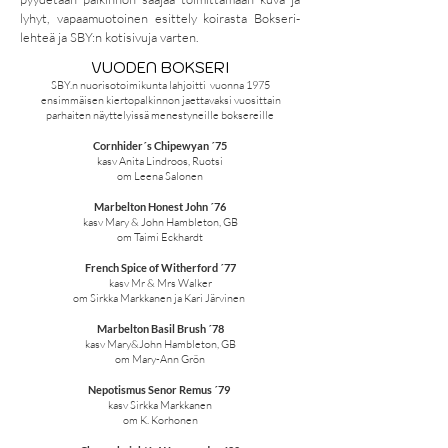
lyhyt, vapaamuotoinen esittely koirasta Bokseri-
lehteä ja SBY:n kotisivuja varten.
VUODEN BOKSERI
SBY.n nuorisotoimikunta lahjoitti vuonna 1975
ensimmäisen kiertopalkinnon jaettavaksi vuosittain
parhaiten näyttelyissä menestyneille boksereille
Cornhider´s Chipewyan ´75
kasv Anita Lindroos, Ruotsi
om Leena Salonen
Marbelton Honest John ´76
kasv Mary & John Hambleton, GB
om Taimi Eckhardt
French Spice of Witherford ´77
kasv Mr & Mrs Walker
om Sirkka Markkanen ja Kari Järvinen
Marbelton Basil Brush ´78
kasv Mary&John Hambleton, GB
om Mary-Ann Grön
Nepotismus Senor Remus ´79
kasv Sirkka Markkanen
om K. Korhonen