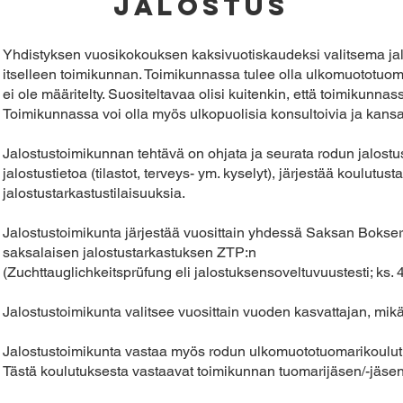
Jalostus
Yhdistyksen vuosikokouksen kaksivuotiskaudeksi valitsema ja
itselleen toimikunnan. Toimikunnassa tulee olla ulkomuototu
ei ole määritelty. Suositeltavaa olisi kuitenkin, että toimikunna
Toimikunnassa voi olla myös ulkopuolisia konsultoivia ja kansa
Jalostustoimikunnan tehtävä on ohjata ja seurata rodun jalost
jalostustietoa (tilastot, terveys- ym. kyselyt), järjestää koulutusta
jalostustarkastustilaisuuksia.
Jalostustoimikunta järjestää vuosittain yhdessä Saksan Boks
saksalaisen jalostustarkastuksen ZTP:n
(Zuchttauglichkeitsprüfung eli jalostuksensoveltuvuustesti; ks. 4
Jalostustoimikunta valitsee vuosittain vuoden kasvattajan, mikäli 
Jalostustoimikunta vastaa myös rodun ulkomuototuomarikoulut
Tästä koulutuksesta vastaavat toimikunnan tuomarijäsen/-jäsen