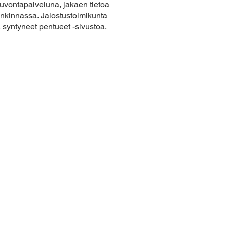
euvontapalveluna, jakaen tietoa
ankinnassa. Jalostustoimikunta
a syntyneet pentueet -sivustoa.