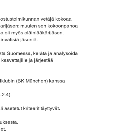
lostustoimikunnan vetäjä kokoaa
omarijäsen; muuten sen kokoonpanoa
ssa oli myös eläinlääkärijäsen.
invälisiä jäseniä.
usta Suomessa, kerätä ja analysoida
 kasvattajille ja järjestää
eriklubin (BK München) kanssa
.2.4).
asetetut kriteerit täyttyvät.
uksesta.
et.