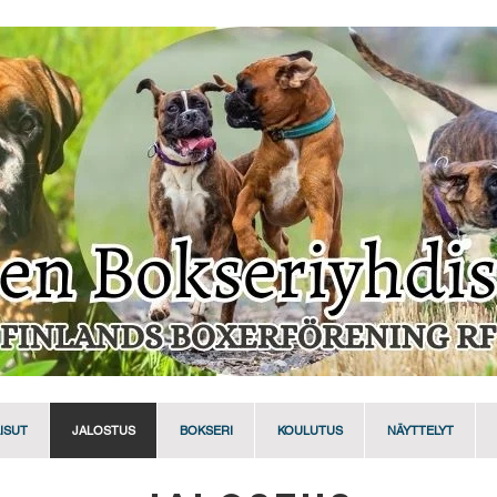
ISUT
JALOSTUS
BOKSERI
KOULUTUS
NÄYTTELYT