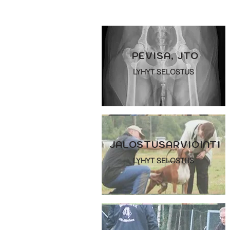
PEVISA,
JTO
LYHYT SELOSTUS
JALOSTUSARVI
OINTI
LYHYT SELOSTUS