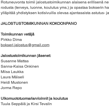
Rotuneuvonta toimii jalostustoimikunnan alaisena erillisenä n
rodusta (terveys, luonne, koulutus yms.) ja opastaa bokserin h
ylläpitää yhdistyksen kotisivuilla olevaa ajantasaista astutus- j
JALOSTUSTOIMIKUNNAN KOKOONPANO
Toimikunnan vetäjä
Pirkko Dima
bokseri.jalostus@gmail.com
Jalostustoimikunnan jäsenet:​​
Susanne Mattas
Sanna-Kaisa Onkinen
Miisa Laukka
Laura Mäiseli
Heidi Mustonen
Jorma Repo
Ulkomuototuomariarvioinnit ja koulutus
Tuula Seppälä ja Kirsi Tevalin