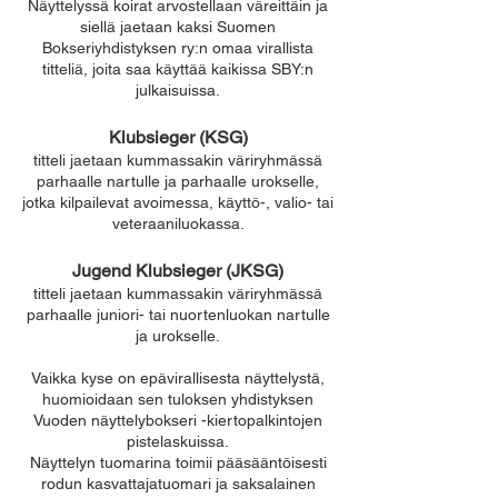
Näyttelyssä koirat arvostellaan väreittäin ja
siellä jaetaan kaksi Suomen
Bokseriyhdistyksen ry:n omaa virallista
titteliä, joita saa käyttää kaikissa SBY:n
julkaisuissa.
Klubsieger (KSG)
titteli jaetaan kummassakin väriryhmässä
parhaalle nartulle ja parhaalle urokselle,
jotka kilpailevat avoimessa, käyttö-, valio- tai
veteraaniluokassa.
Jugend Klubsieger (JKSG)
titteli
jaetaan kummassakin väriryhmässä
parhaalle juniori- tai nuortenluokan nartulle
ja urokselle.
Vaikka kyse on epävirallisesta näyttelystä,
huomioidaan sen tuloksen yhdistyksen
Vuoden näyttelybokseri -kiertopalkintojen
pistelaskuissa.
Näyttelyn tuomarina toimii pääsääntöisesti
rodun kasvattajatuomari ja saksalainen