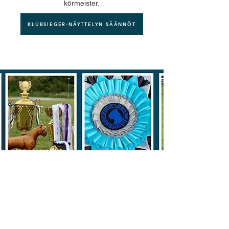
körmeister.
KLUBSIEGER-NÄYTTELYN SÄÄNNÖT
Aikaisempien
Klubsieger-
näyttelyiden