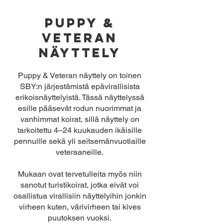
pUPPY &
vETERAN
NÄYTTELY
Puppy & Veteran näyttely on toinen
SBY:n järjestämistä epävirallisista
erikoisnäyttelyistä. Tässä näyttelyssä
esille pääsevät rodun nuorimmat ja
vanhimmat koirat, sillä näyttely on
tarkoitettu 4–24 kuukauden ikäisille
pennuille sekä yli seitsemänvuotiaille
veteraaneille.
Mukaan ovat tervetulleita myös niin
sanotut turistikoirat, jotka eivät voi
osallistua virallisiin näyttelyihin jonkin
virheen kuten, värivirheen tai kives
puutoksen vuoksi.