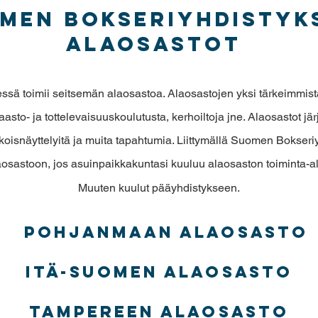
men Bokseriyhdistyk
alaosastot
ä toimii seitsemän alaosastoa. Alaosastojen yksi tärkeimmistä 
aasto- ja tottelevaisuuskoulutusta, kerhoiltoja jne. Alaosastot j
oisnäyttelyitä ja muita tapahtumia. Liittymällä Suomen Bokseriy
osastoon, jos asuinpaikkakuntasi kuuluu alaosaston toiminta-
Muuten kuulut pääyhdistykseen.
​ Pohjanmaan alaosasto
Itä-Suomen alaosasto
Tampereen alaosasto