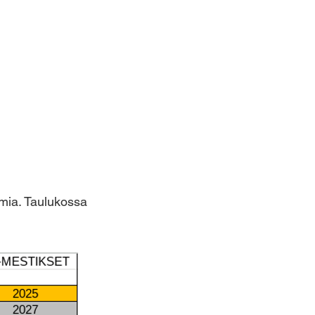
o
umia. Taulukossa