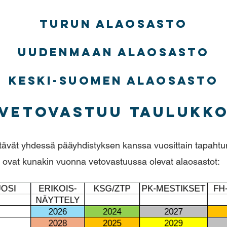
Turun alaosasto
Uudenmaan alaosasto
Keski-Suomen alaosasto
Vetovastuu taulukk
stävät yhdessä pääyhdistyksen kanssa vuosittain tapaht
ovat kunakin vuonna vetovastuussa olevat alaosastot: