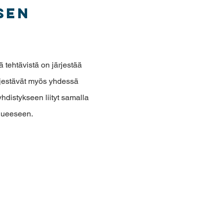
sen
tehtävistä on järjestää
ärjestävät myös yhdessä
hdistykseen liityt samalla
alueeseen.