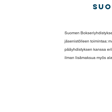
Suo
Suomen Bokseriyhdistyksess
jäsenistölleen toimintaa: m
pääyhdistyksen kanssa erik
ilman lisämaksua myös ala