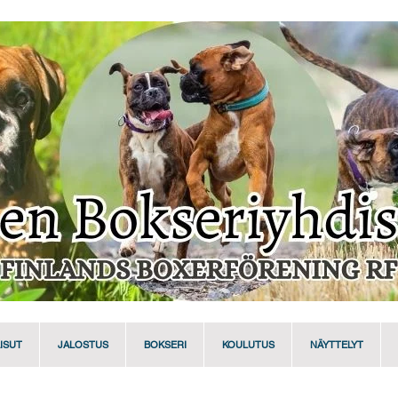
ISUT
JALOSTUS
BOKSERI
KOULUTUS
NÄYTTELYT