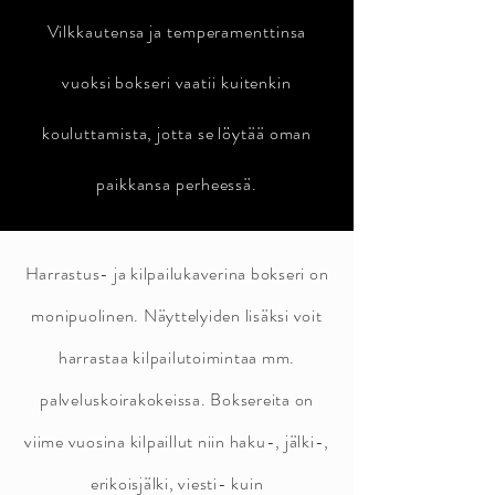
Vilkkautensa ja temperamenttinsa
vuoksi bokseri vaatii kuitenkin
kouluttamista, jotta se löytää oman
paikkansa perheessä.
Harrastus- ja kilpailukaverina bokseri on
monipuolinen. Näyttelyiden lisäksi voit
harrastaa kilpailutoimintaa mm.
palveluskoirakokeissa. Boksereita on
viime vuosina kilpaillut niin haku-, jälki-,
erikoisjälki, viesti- kuin