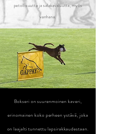
petollisuutta ja salakavaluutta, myös
vanhana.
Bokseri on suurenmoinen kaveri,
erinomainen koko perheen ystävä, joka
on laajalti tunnettu lapsirakkaudestaan.