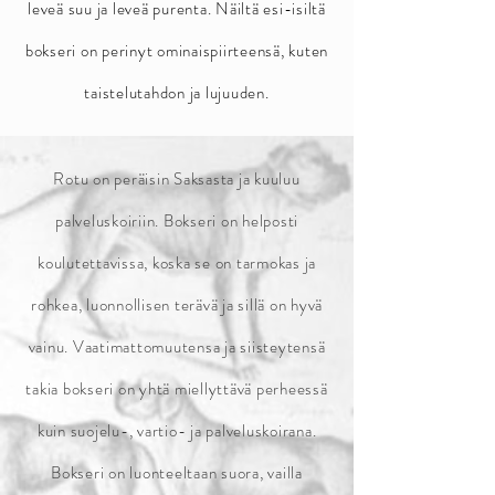
leveä suu ja leveä purenta. Näiltä esi-isiltä
bokseri on perinyt ominaispiirteensä, kuten
taistelutahdon ja lujuuden.
Rotu on peräisin Saksasta ja kuuluu
palveluskoiriin. Bokseri on helposti
koulutettavissa, koska se on tarmokas ja
rohkea, luonnollisen terävä ja sillä on hyvä
vainu. Vaatimattomuutensa ja siisteytensä
takia bokseri on yhtä miellyttävä perheessä
kuin suojelu-, vartio- ja palveluskoirana.
Bokseri on luonteeltaan suora, vailla