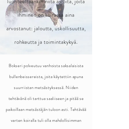
luonteeltaankin niitä asioita, joita
ihminen on koirassa aina
arvostanut: jaloutta, uskollisuutta,
rohkeutta ja toimintakykyä.
Bokseri polveutuu vanhoista saksalaisista
bullenbeissereista, joita käytettiin apuna
suurriistan metsästyksessä. Niiden
tehtävänä oli tarttua saaliiseen ja pitää se
paikoillaan metsästäjän tuloon asti. Tehtävää
varten koiralla tuli olla mahdollisimman