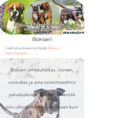
Bokseri
Lisää tietoa bokserista löydät
Bokseri-
käyttöoppaasta.
Bokseri on vauhdikas, iloinen,
voimakas ja aina toimintavalmis
palveluskoira. Bokseri ilmentää
niin ulkoiselta olemukseltaan kuin