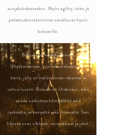
suojelukokeissakin. Myös agility, toko ja
pelastuskoiratoiminta soveltuvat hyvin
bokserille.
Bokseri on keskikokoinen,
lyhytkarvainen, voimakasrakenteinen
koira, jolla on neliömäinen rakenne ja
vahva luusto. Bokseri on lihaksikas, eikä
se saa vaikuttaa kömpelöltä eikä
raskaalta, ei kevyeltä eikä ilmavalta. Sen
liikkeet ovat vilkkaat, voimakkaat ja jalot.