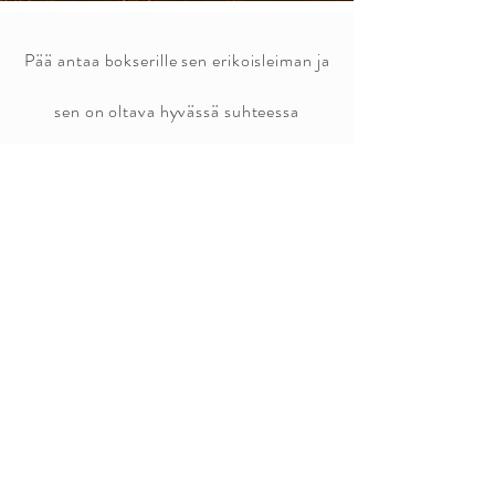
Pää antaa bokserille sen erikoisleiman ja
sen on oltava hyvässä suhteessa
runkoon. Pään kauneus perustuu
kuonon ja kallo-osan harmoniseen
suhteeseen. Kuonon tulee olla
mahdollisimman leveä ja täyteläinen,
kun taas kallon mahdollisimman kapea
ja kulmikas. Bokserilla on alapurenta.