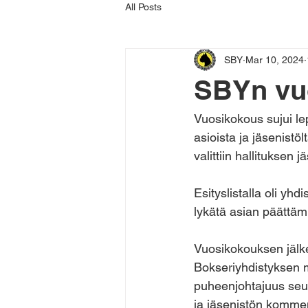
All Posts
SBY
Mar 10, 2024
SBYn vu
Vuosikokous sujui le
asioista ja jäsenistö
valittiin hallituksen j
Esityslistalla oli yh
lykätä asian päättäm
Vuosikokouksen jälkee
Bokseriyhdistyksen 
puheenjohtajuus seur
ja jäsenistön kommen