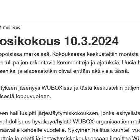
1 min read
osikokous 10.3.2024
ppoisissa merkeissä. Kokouksessa keskusteltiin monista
ltä tuli paljon rakentavia kommentteja ja ajatuksia. Uusia h
äseniksi ja alaosastotkin olivat erittäin aktiivisia tässä.
distyksen jäsenyys WUBOXissa ja tästä keskusteliin paljon
isestä loppuvuoteen. 
n hallitus piti järjestäytymiskokouksen, jonka esityslist
mahdollisuus hyväksyä/hylätä WUBOX-organisaation mah
aavalle kahdelle vuodelle. Nykyinen hallitus kuunteli v
tteja ja päätti järjestäytymiskokouksessaan ilmoittaa 