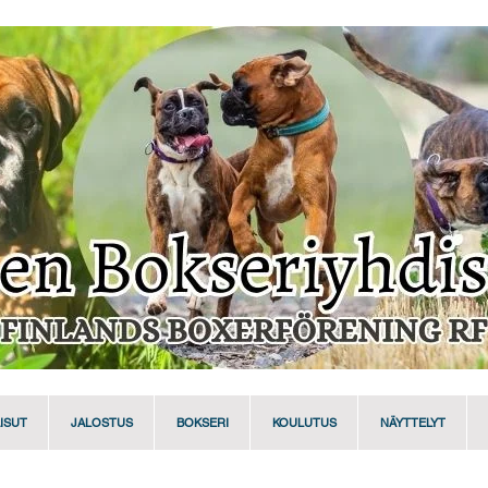
ISUT
JALOSTUS
BOKSERI
KOULUTUS
NÄYTTELYT