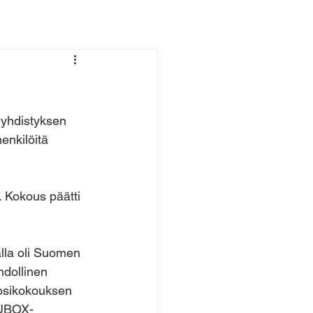
 yhdistyksen 
enkilöitä 
. Kokous päätti 
alla oli Suomen 
dollinen 
uosikokouksen 
WUBOX-