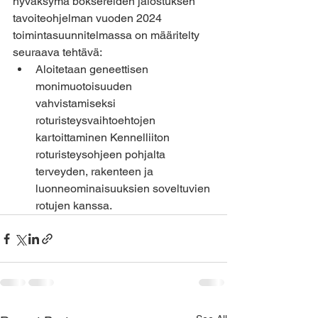
hyväksymä boksereiden jalostuksen 
tavoiteohjelman vuoden 2024 
toimintasuunnitelmassa on määritelty 
seuraava tehtävä: 
Aloitetaan geneettisen 
monimuotoisuuden 
vahvistamiseksi 
roturisteysvaihtoehtojen 
kartoittaminen Kennelliiton 
roturisteysohjeen pohjalta 
terveyden, rakenteen ja 
luonneominaisuuksien soveltuvien 
rotujen kanssa.