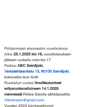
Pohjanmaan alaosaston vuosikokous
Aika:
25.1.2025 klo 16, 
vuosikokouksen 
jälkeen ruokailu noin klo 17
Paikka:
ABC Seinäjoki, 
Verkatehtaankatu 13, 60100 Seinäjoki
, 
kokoustila Isoo Antti
Ruokailun vuoksi
ilmoittautumiset 
eritysruokavalioineen 14.1.2025 
mennessä 
Riikka Salolle sähköpostilla 
riikkahsalo@gmail.com
.
Vuoden 2024 kiertopalkinnot: