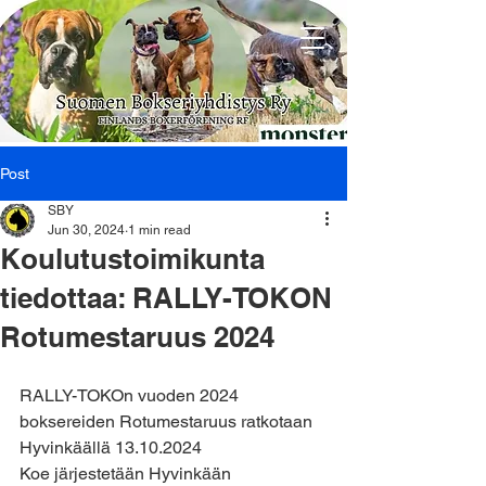
Post
SBY
Jun 30, 2024
1 min read
Koulutustoimikunta
tiedottaa: RALLY-TOKON
Rotumestaruus 2024
RALLY-TOKOn vuoden 2024 
boksereiden Rotumestaruus ratkotaan 
Hyvinkäällä 13.10.2024
Koe järjestetään Hyvinkään 