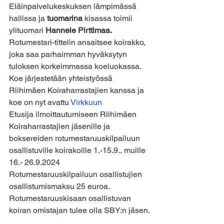
Eläinpalvelukeskuksen lämpimässä 
hallissa ja 
tuomarina
 kisassa toimii 
ylituomari
 Hannele Pirttimaa.
Rotumestari-tittelin ansaitsee koirakko, 
joka saa parhaimman hyväksytyn 
tuloksen korkeimmassa koeluokassa.
Koe järjestetään yhteistyössä 
Riihimäen Koiraharrastajien kanssa ja 
koe on nyt avattu 
Virkkuun 
Etusija ilmoittautumiseen Riihimäen 
Koiraharrastajien jäsenille ja 
boksereiden rotumestaruuskilpailuun 
osallistuville koirakoille 1.-15.9., muille 
16.- 26.9.2024
Rotumestaruuskilpailuun osallistujien 
osallistumismaksu 25 euroa. 
Rotumestaruuskisaan osallistuvan 
koiran omistajan tulee olla SBY:n jäsen.