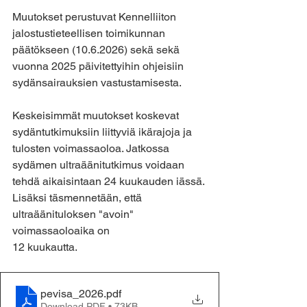
Muutokset perustuvat Kennelliiton 
jalostustieteellisen toimikunnan 
päätökseen (10.6.2026) sekä sekä 
vuonna 2025 päivitettyihin ohjeisiin 
sydänsairauksien vastustamisesta.
Keskeisimmät muutokset koskevat 
sydäntutkimuksiin liittyviä ikärajoja ja 
tulosten voimassaoloa. Jatkossa 
sydämen ultraäänitutkimus voidaan 
tehdä aikaisintaan 24 kuukauden iässä. 
Lisäksi täsmennetään, että 
ultraäänituloksen "avoin" 
voimassaoloaika on 
12 kuukautta.
pevisa_2026
.pdf
Download PDF • 73KB