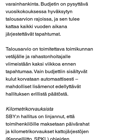
varainhankinta. Budjetin on pysyttävä 
vuosikokouksessa hyväksytyn 
talousarvion rajoissa, ja sen tulee 
kattaa kaikki vuoden aikana 
järjestettävät tapahtumat.
Talousarvio on toimitettava toimikunnan 
vetäjälle ja rahastonhoitajalle 
viimeistään kaksi viikkoa ennen 
tapahtumaa. Vain budjettiin sisältyvät 
kulut korvataan automaattisesti – 
mahdolliset lisämenot edellyttävät 
hallituksen erillistä päätöstä.
Kilometrikorvauksista
SBY:n hallitus on linjannut, että 
toimihenkilöille maksetaan päivärahat 
ja kilometrikorvaukset kattojärjestöjen 
(Kennelliitto, SPKL) ohjeiden 