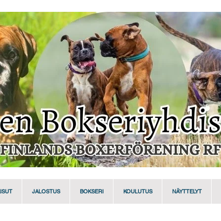
ISUT
JALOSTUS
BOKSERI
KOULUTUS
NÄYTTELYT