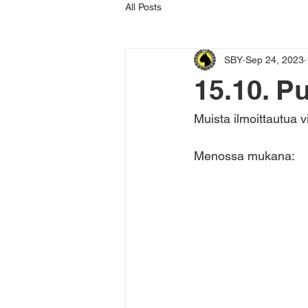
All Posts
SBY
Sep 24, 2023
15.10. P
Muista ilmoittautua 
Menossa mukana: