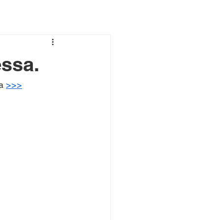
essa.
a 
>>>