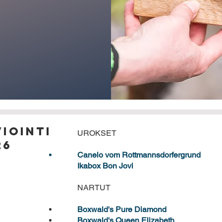
iointi
UROKSET
26
Canelo vom Rottmannsdorfergrund
Ikabox Bon Jovi
NARTUT
Boxwald's Pure Diamond
Boxwald's Queen Elizabeth