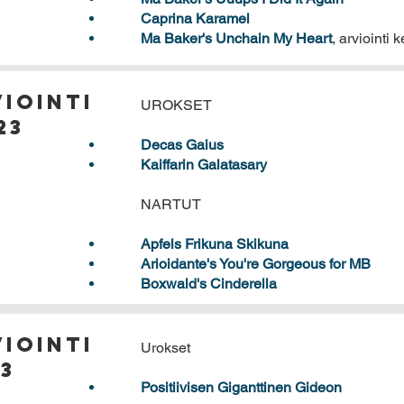
Caprina Karamel
Ma Baker's Unchain My Heart
,
arviointi k
iointi
UROKSET
23
Decas Gaius
Kaiffarin Galatasary
NARTUT
Apfels Frikuna Skikuna
Arioidante's You're Gorgeous for MB
Boxwald's Cinderella
iointi
Urokset
23
Positiivisen Giganttinen Gideon