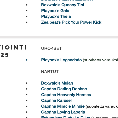
Boxwald's Queeny Tini
Playbox's Gaia
Playbox's Theia
Zealbeat's Pick Your Power Kick
iointi
UROKSET
025
Playbox's Legendario
(suoritettu varauks
NARTUT
Boxwald's Mulan
Caprina Darling Daphne
C
aprina Heavenly Hermes
Caprina Karusel
Caprina Miracle Minnie
(suoritettu varauk
Caprina Loving Laperla
Estuarybox Dudu La Diiva
(suoritettu var