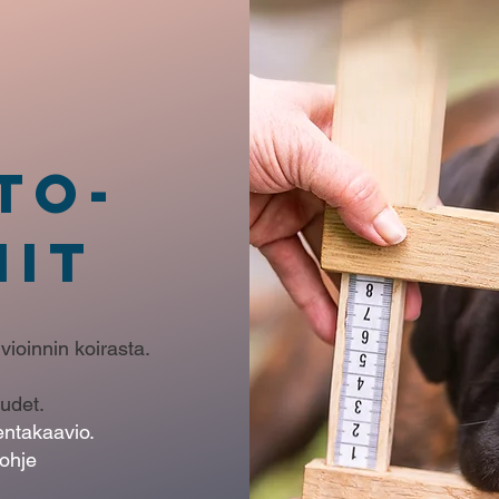
TO-
NIT
vioinnin koirasta.
udet.
entakaavio.
ohje