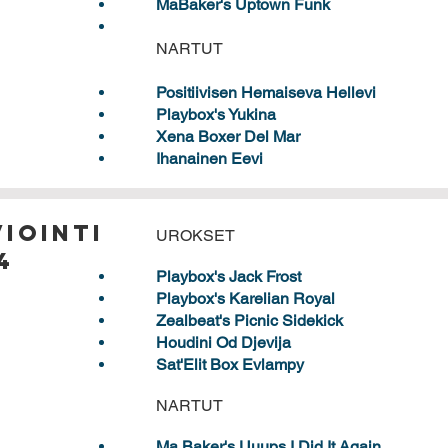
MaBaker's Uptown Funk
NARTUT
Positiivisen Hemaiseva Hellevi
Playbox's Yukina
Xena Boxer Del Mar
Ihanainen Eevi
iointi
UROKSET
4
Playbox's Jack Frost
Playbox's Karelian Royal
Zealbeat's Picnic Sidekick
Houdini Od Djevija
Sat'Elit Box Evlampy
NARTUT
Ma Baker's Uuups I Did It Again