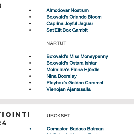
5
Almodovar Nostrum
Boxwald's Orlando Bloom
Caprina Joyful Jaguar
Sat'Elit Box Gambit
NARTUT​
Boxwald's Miss Moneypenny
Boxwald's Ostara Ishtar
Moiralina's Finna Hjördis
Nina Boxrelay
Playbox's Golden Caramel
Vienojan Ajantasalla
iointi
UROKSET
24
Comaster Badass Batman