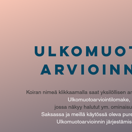
ULKOMUO
ARVIOIN
Koiran nimeä klikkaamalla saat yksilöllisen ar
Ulkomuotoarviointilomake,
jossa näkyy halutut ym. ominaisu
Saksassa ja meillä käytössä oleva pur
Ulkomuotoarvioinnin järjestämis