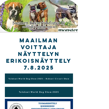
MAailman
voittaja
näyttelyn
erikoisnäyttely
7.8.2025
Tulokset World Dog Show 2025 – Bokseri Circuit Show
Tulokset World Dog Show 2025