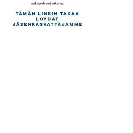
sukupolvea) aikana.
TÄMÄN LINKIN TAKAA
LÖYDÄT
JÄSENKASVATTAJAMME