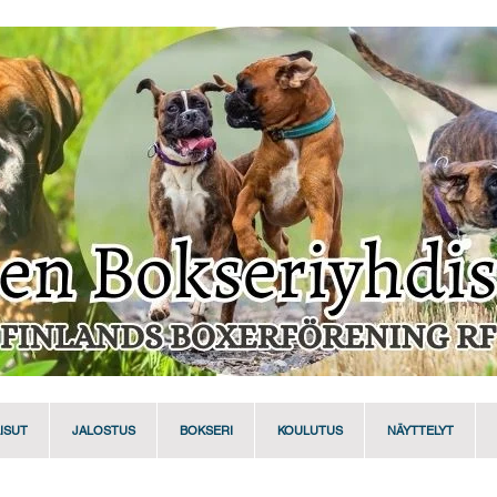
ISUT
JALOSTUS
BOKSERI
KOULUTUS
NÄYTTELYT