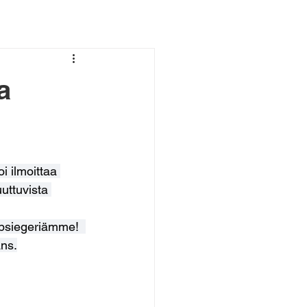
a
i ilmoittaa 
uuttuvista 
siegeriämme!  
ans.