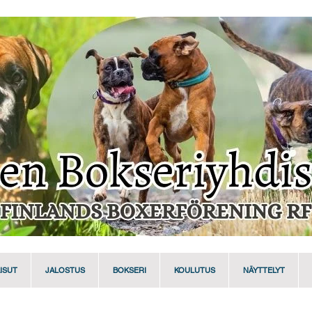
ISUT
JALOSTUS
BOKSERI
KOULUTUS
NÄYTTELYT