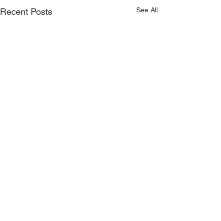
See All
Recent Posts
Comments
ZTP-testi