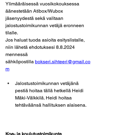
Ylimääräisessä vuosikokouksessa 
äänestetään Atibox/Wubox 
jäsenyydestä sekä valitaan 
jalostustoimikunnan vetäjä eronneen 
tilalle.
Jos haluat tuoda asioita esityslistalle, 
niin lähetä ehdotuksesi 8.8.2024 
mennessä 
sähköpostilla
bokseri.sihteeri@gmail.co
m
Jalostustoimikunnan vetäjänä 
pestiä hoitaa tällä hetkellä Heidi 
Mäki-Välkkilä. Heidi hoitaa 
tehtäväänsä hallituksen alaisena.
Koe- ja koulutustoimikunta