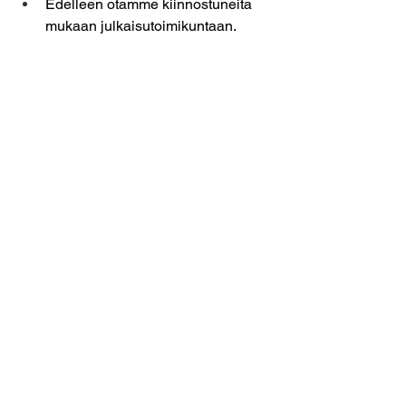
Edelleen otamme kiinnostuneita 
mukaan julkaisutoimikuntaan. 
Jäsenasiat
Päivitämme jäsenrekisterin 
yhteystietoja ajantasalle, 
ilmoitathan sähköpostiosoitteesi 
jos et ole aiemmin ilmoittanut. 
Esim. jäsenkirjeet lähetetään vain 
sähköpostitse.
Ilmoita sähköpostiosoitteesi 
bokseri.jasensihteeri@gmail.com
Näyttelytoimikunta