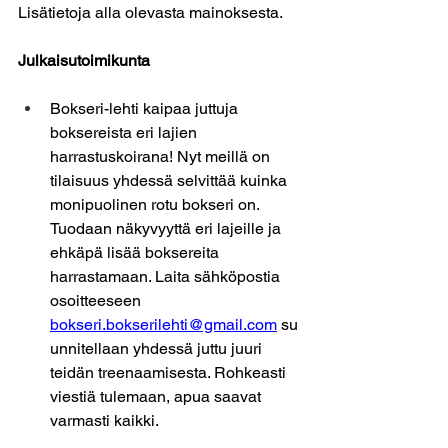
Lisätietoja alla olevasta mainoksesta. 
Julkaisutoimikunta
Bokseri-lehti kaipaa juttuja 
boksereista eri lajien 
harrastuskoirana! Nyt meillä on 
tilaisuus yhdessä selvittää kuinka 
monipuolinen rotu bokseri on. 
Tuodaan näkyvyyttä eri lajeille ja 
ehkäpä lisää boksereita 
harrastamaan. Laita sähköpostia 
osoitteeseen 
bokseri.bokserilehti@gmail.com
su
unnitellaan yhdessä juttu juuri 
teidän treenaamisesta. Rohkeasti 
viestiä tulemaan, apua saavat 
varmasti kaikki. 