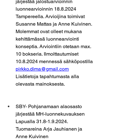
järjestää jalostuarvioinnin 
luonnearvioinnin 18.8.2024 
Tampereella. Arvioijina toimivat 
Susanne Mattas ja Anne Kuivinen. 
Molemmat ovat olleet mukana 
kehittämässä luonnearviointi 
konseptia. Arviointiin otetaan max. 
10 bokseria. Ilmoittautumiset 
10.8.2024 mennessä sähköpostilla 
pirkko.dima@gmail.com
Lisätietoja tapahtumasta alla 
olevasta mainoksesta.
SBY- Pohjanamaan alaosasto 
järjestää MH-luonnekuvauksen 
Lapualla 31.8-1.9.2024. 
Tuomareina Arja Jauhianen ja 
Anne Kuivinen