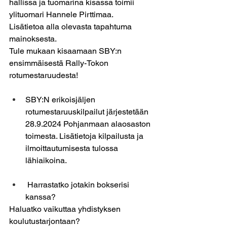
hallissa ja tuomarina kisassa toimii 
ylituomari Hannele Pirttimaa.
Lisätietoa alla olevasta tapahtuma 
mainoksesta. 
Tule mukaan kisaamaan SBY:n 
ensimmäisestä Rally-Tokon  
rotumestaruudesta!
SBY:N erikoisjäljen 
rotumestaruuskilpailut järjestetään 
28.9.2024 Pohjanmaan alaosaston 
toimesta. Lisätietoja kilpailusta ja 
ilmoittautumisesta tulossa 
lähiaikoina.
 Harrastatko jotakin bokserisi 
kanssa? 
Haluatko vaikuttaa yhdistyksen 
koulutustarjontaan? 