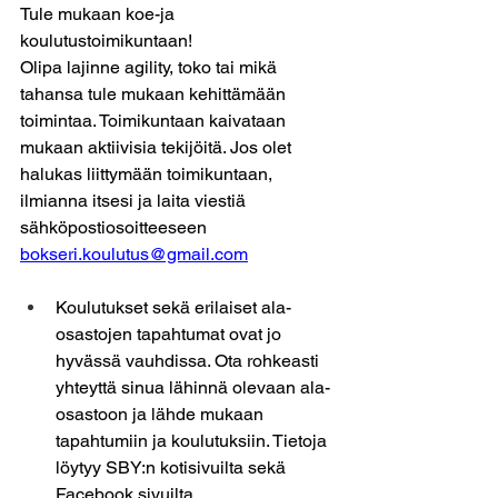
Tule mukaan koe-ja 
koulutustoimikuntaan!
Olipa lajinne agility, toko tai mikä 
tahansa tule mukaan kehittämään 
toimintaa. Toimikuntaan kaivataan 
mukaan aktiivisia tekijöitä. Jos olet 
halukas liittymään toimikuntaan, 
ilmianna itsesi ja laita viestiä 
sähköpostiosoitteeseen 
bokseri.koulutus@gmail.com
Koulutukset sekä erilaiset ala-
osastojen tapahtumat ovat jo 
hyvässä vauhdissa. Ota rohkeasti 
yhteyttä sinua lähinnä olevaan ala-
osastoon ja lähde mukaan 
tapahtumiin ja koulutuksiin. Tietoja 
löytyy SBY:n kotisivuilta sekä 
Facebook sivuilta. 