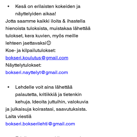
Kesä on erilaisten kokeiden ja 
näyttelyiden aikaa!
Jotta saamme kaikki iloita & ihastella 
hienoista tuloksista, muistakaa lähettää 
tulokset, kera kuvien, myös meille 
lehteen jaettavaksi😊
Koe- ja kilpailutulokset: 
bokseri.koulutus@gmail.com
Näyttelytulokset: 
bokseri.nayttelyt@gmail.com
Lehdelle voit aina lähettää 
palautetta, kritiikkiä ja tietenkin 
kehuja. Ideoita juttuihin, valokuvia
ja julkaisuja koirastasi, saavutuksista.
Laita viestiä 
bokseri.bokserilehti@gmail.com