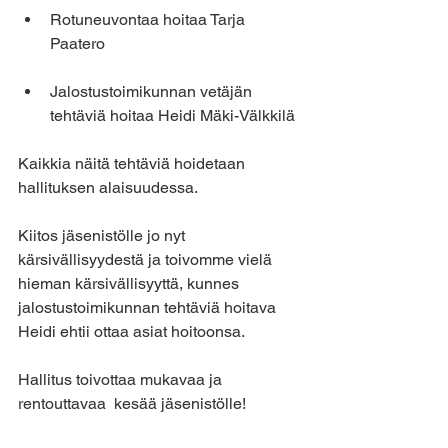
Rotuneuvontaa hoitaa Tarja 
Paatero
Jalostustoimikunnan vetäjän 
tehtäviä hoitaa Heidi Mäki-Välkkilä
Kaikkia näitä tehtäviä hoidetaan 
hallituksen alaisuudessa.
Kiitos jäsenistölle jo nyt 
kärsivällisyydestä ja toivomme vielä 
hieman kärsivällisyyttä, kunnes 
jalostustoimikunnan tehtäviä hoitava 
Heidi ehtii ottaa asiat hoitoonsa.
Hallitus toivottaa mukavaa ja 
rentouttavaa  kesää jäsenistölle!