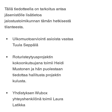
Tällä tiedotteella on tarkoitus antaa  
jäsenistölle lisätietoa  
jalostustoimikunnan tämän hetkisestä 
tilanteesta.
Ulkomuotoarviointi asioista vastaa 
Tuula Seppälä
Roturisteytyusprojektin 
kokoonkutsujana toimii Heidi 
Mustonen ja hän puolestaan 
tiedottaa hallitusta projektin 
kulusta.
Yhdistyksen Wubox 
yhteyshenkilönä toimii Laura 
Latikka