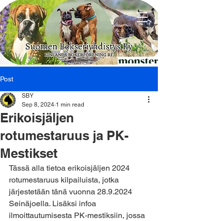
Post
SBY
Sep 8, 2024
1 min read
Erikoisjäljen
rotumestaruus ja PK-
Mestikset
Tässä alla tietoa erikoisjäljen 2024 
rotumestaruus kilpailuista, jotka 
järjestetään tänä vuonna 28.9.2024 
Seinäjoella. Lisäksi infoa 
ilmoittautumisesta PK-mestiksiin, jossa 