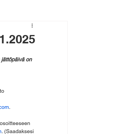
.1.2025
jättöpäivä on 
to 
.com
.
 osoitteeseen 
m
. (Saadaksesi 