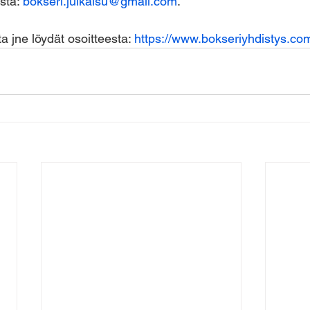
sta: 
bokseri.julkaisu@gmail.com
.
a jne löydät osoitteesta: 
https://www.bokseriyhdistys.com