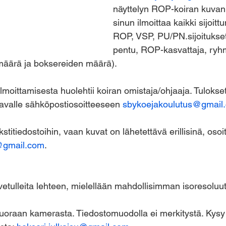
näyttelyn ROP-koiran kuvan 
sinun ilmoittaa kaikki sijoittu
ROP, VSP, PU/PN.sijoitukse
pentu, ROP-kasvattaja, ryhm
määrä ja boksereiden määrä).
 ilmoittamisesta huolehtii koiran omistaja/ohjaaja. Tulokse
avalle sähköpostiosoitteeseen 
sbykoejakoulutus@gmail
ekstitiedostoihin, vaan kuvat on lähetettävä erillisinä, oso
i@gmail.com
.
vetulleita lehteen, mielellään mahdollisimman isoresoluut
uoraan kamerasta. Tiedostomuodolla ei merkitystä. Kysy 