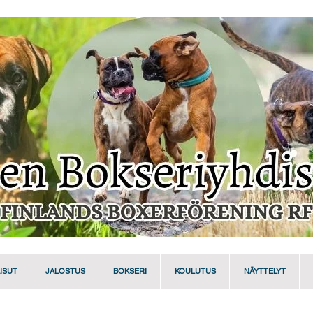
ISUT
JALOSTUS
BOKSERI
KOULUTUS
NÄYTTELYT