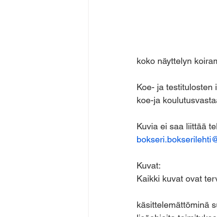
koko näyttelyn koira
​Koe- ja testitulosten
koe-ja koulutusvasta
Kuvia ei saa liittää t
bokseri.bokserileht
Kuvat:
Kaikki kuvat ovat ter
käsittelemättöminä s