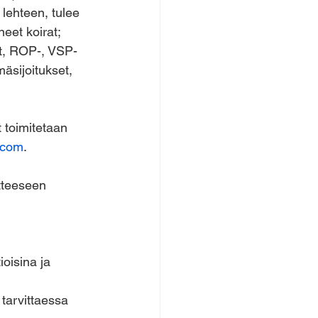
lehteen, tulee 
neet koirat; 
t, ROP-, VSP-
äsijoitukset, 
t toimitetaan 
.com
. 
itteeseen 
ioisina ja
tarvittaessa