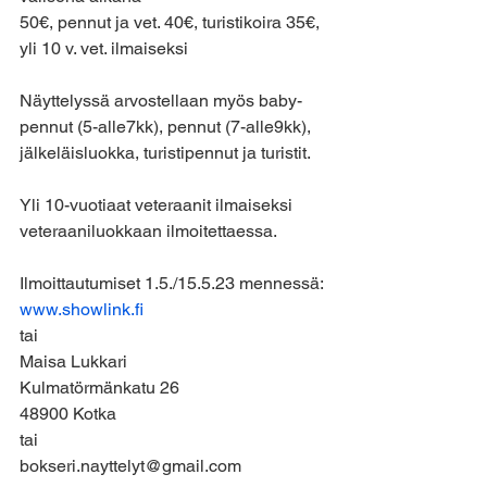
50€, pennut ja vet. 40€, turistikoira 35€, 
yli 10 v. vet. ilmaiseksi
Näyttelyssä arvostellaan myös baby-
pennut (5-alle7kk), pennut (7-alle9kk), 
jälkeläisluokka, turistipennut ja turistit.
Yli 10-vuotiaat veteraanit ilmaiseksi 
veteraaniluokkaan ilmoitettaessa.
Ilmoittautumiset 1.5./15.5.23 mennessä:
www.showlink.fi
tai 
Maisa Lukkari
Kulmatörmänkatu 26
48900 Kotka
tai
bokseri.nayttelyt@gmail.com