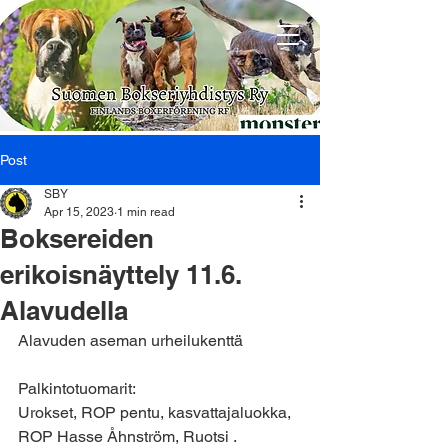
Post
SBY
Apr 15, 2023
1 min read
Boksereiden
erikoisnäyttely 11.6.
Alavudella
Alavuden aseman urheilukenttä
Palkintotuomarit:
Urokset, ROP pentu, kasvattajaluokka, 
ROP Hasse Åhnström, Ruotsi .