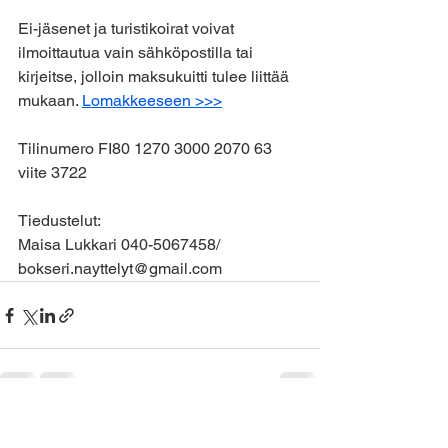
Ei-jäsenet ja turistikoirat voivat 
ilmoittautua vain sähköpostilla tai 
kirjeitse, jolloin maksukuitti tulee liittää 
mukaan. 
Lomakkeeseen >>>
Tilinumero FI80 1270 3000 2070 63   
viite 3722
Tiedustelut:
Maisa Lukkari 040-5067458/ 
bokseri.nayttelyt@gmail.com
See All
Recent Posts